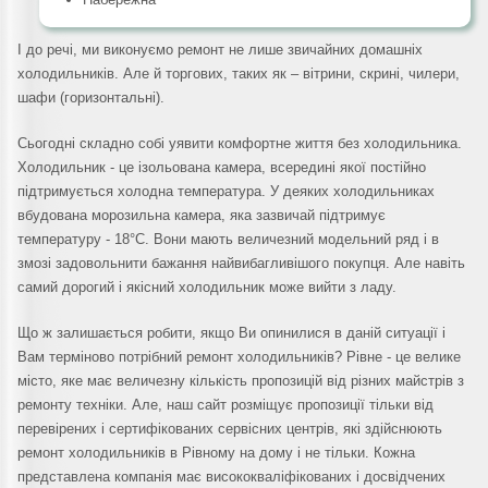
І до речі, ми виконуємо ремонт не лише звичайних домашніх
холодильників. Але й торгових, таких як – вітрини, скрині, чилери,
шафи (горизонтальні).
Сьогодні складно собі уявити комфортне життя без холодильника.
Холодильник - це ізольована камера, всередині якої постійно
підтримується холодна температура. У деяких холодильниках
вбудована морозильна камера, яка зазвичай підтримує
температуру - 18°C. Вони мають величезний модельний ряд і в
змозі задовольнити бажання найвибагливішого покупця. Але навіть
самий дорогий і якісний холодильник може вийти з ладу.
Що ж залишається робити, якщо Ви опинилися в даній ситуації і
Вам терміново потрібний ремонт холодильників? Рівне - це велике
місто, яке має величезну кількість пропозицій від різних майстрів з
ремонту техніки. Але, наш сайт розміщує пропозиції тільки від
перевірених і сертифікованих сервісних центрів, які здійснюють
ремонт холодильників в Рівному на дому і не тільки. Кожна
представлена компанія має висококваліфікованих і досвідчених