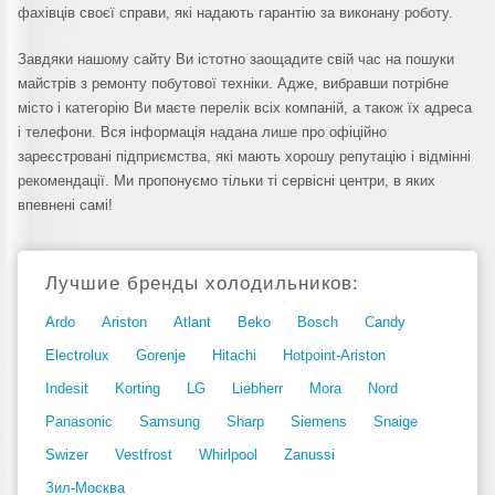
фахівців своєї справи, які надають гарантію за виконану роботу.
Завдяки нашому сайту Ви істотно заощадите свій час на пошуки
майстрів з ремонту побутової техніки. Адже, вибравши потрібне
місто і категорію Ви маєте перелік всіх компаній, а також їх адреса
і телефони. Вся інформація надана лише про офіційно
зареєстровані підприємства, які мають хорошу репутацію і відмінні
рекомендації. Ми пропонуємо тільки ті сервісні центри, в яких
впевнені самі!
Лучшие бренды холодильников:
Ardo
Ariston
Atlant
Beko
Bosch
Candy
Electrolux
Gorenje
Hitachi
Hotpoint-Ariston
Indesit
Korting
LG
Liebherr
Mora
Nord
Panasonic
Samsung
Sharp
Siemens
Snaige
Swizer
Vestfrost
Whirlpool
Zanussi
Зил-Москва