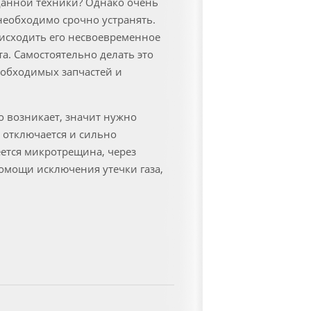
данной техники? Однако очень
 необходимо срочно устранять.
оисходить его несвоевременное
а. Самостоятельно делать это
еобходимых запчастей и
но возникает, значит нужно
е отключается и сильно
еется микротрещина, через
омощи исключения утечки газа,