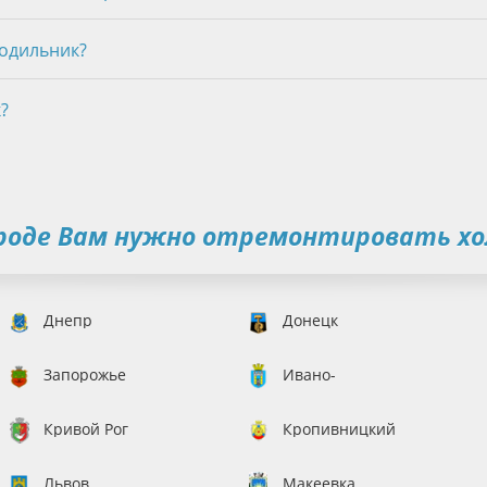
одильник?
?
ороде Вам нужно отремонтировать хо
Днепр
Донецк
Запорожье
Ивано-
Франковск
Кривой Рог
Кропивницкий
Львов
Макеевка