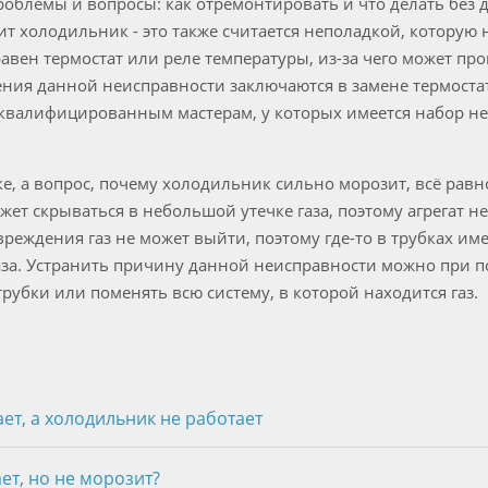
роблемы и вопросы: как отремонтировать и что делать без 
зит холодильник - это также считается неполадкой, которую
авен термостат или реле температуры, из-за чего может пр
ния данной неисправности заключаются в замене термостат
к квалифицированным мастерам, у которых имеется набор н
ке, а вопрос, почему холодильник сильно морозит, всё рав
жет скрываться в небольшой утечке газа, поэтому агрегат н
вреждения газ не может выйти, поэтому где-то в трубках им
аза. Устранить причину данной неисправности можно при п
убки или поменять всю систему, в которой находится газ.
т, а холодильник не работает
ет, но не морозит?