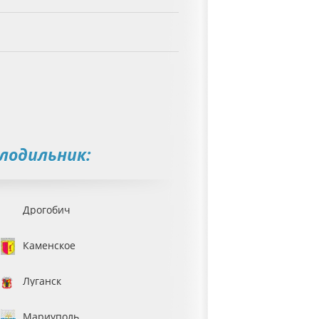
лодильник:
Дрогобич
Каменское
Луганск
Мариуполь