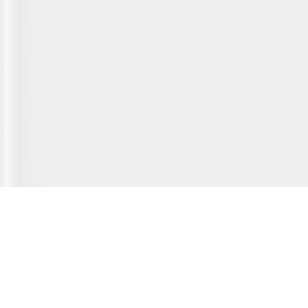
Главная страница
О сервисе
Полезная информация
Новости
© 2012-2026 Fridger - каталог мастерских по ремонту холодильной
техники.