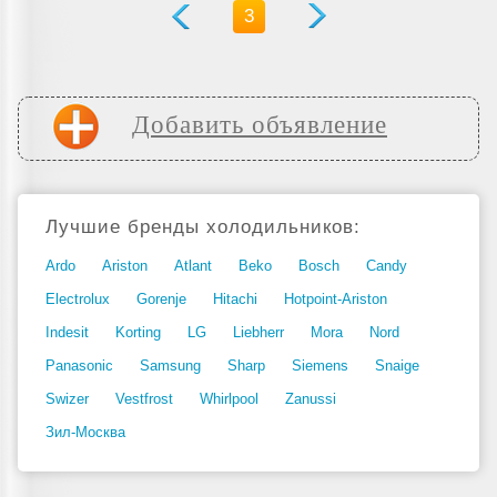
3
Добавить объявление
Лучшие бренды холодильников:
Ardo
Ariston
Atlant
Beko
Bosch
Candy
Electrolux
Gorenje
Hitachi
Hotpoint-Ariston
Indesit
Korting
LG
Liebherr
Mora
Nord
Panasonic
Samsung
Sharp
Siemens
Snaige
Swizer
Vestfrost
Whirlpool
Zanussi
Зил-Москва