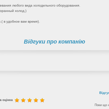
евания любого вида холодильного оборудования.
оранный холод.)
.( в удобное вам время).
Відгуки про компанію
Відгу
а оцінка
Поки що н