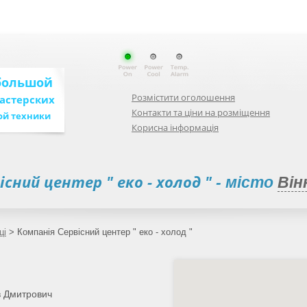
большой
Розмістити оголошення
мастерских
Контакти та ціни на розміщення
ой техники
Корисна інформація
існий центер " еко - холод "
- місто
Він
ці
>
Компанія Сервісний центер " еко - холод "
 Дмитрович