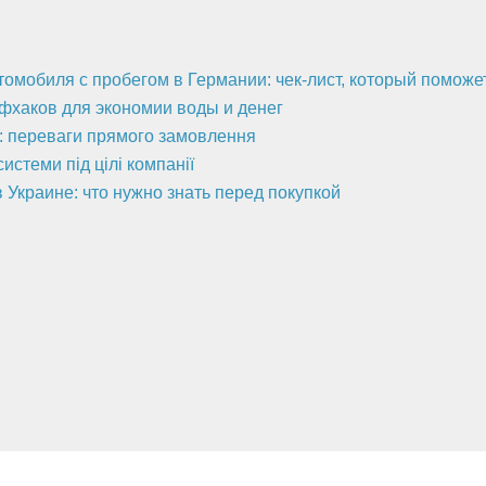
втомобиля с пробегом в Германии: чек-лист, который помож
йфхаков для экономии воды и денег
а: переваги прямого замовлення
стеми під цілі компанії
 Украине: что нужно знать перед покупкой