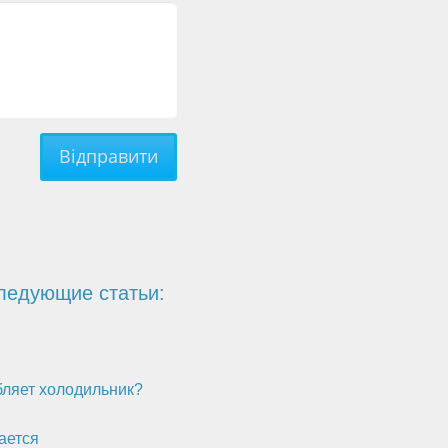
Відправити
ледующие статьи:
бляет холодильник?
ается