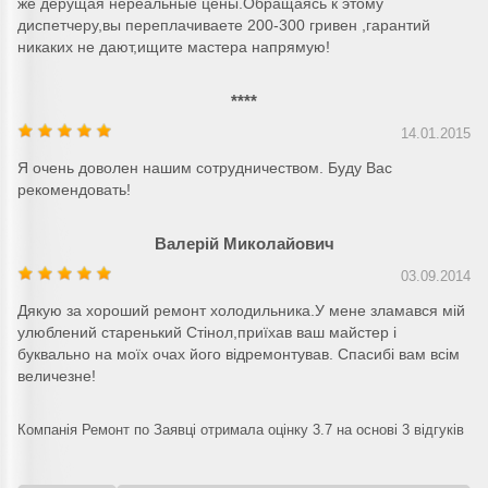
же дерущая нереальные цены.Обращаясь к этому
диспетчеру,вы переплачиваете 200-300 гривен ,гарантий
никаких не дают,ищите мастера напрямую!
****
14.01.2015
Я очень доволен нашим сотрудничеством. Буду Вас
рекомендовать!
Валерій Миколайович
03.09.2014
Дякую за хороший ремонт холодильника.У мене зламався мій
улюблений старенький Стінол,приїхав ваш майстер і
буквально на моїх очах його відремонтував. Спасибі вам всім
величезне!
Компанія Ремонт по Заявці отримала оцінку 3.7 на основі 3 відгуків