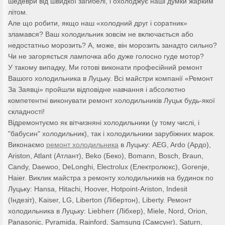
шедеври від швидкої загибелі, і охолоджує наші думки жарким
літом.
Але що робити, якщо наш «холодний друг і соратник»
зламався? Ваш холодильник зовсім не включається або
недостатньо морозить? А, може, він морозить занадто сильно?
Чи не загоряється лампочка або дуже голосно гуде мотор?
У такому випадку, Ми готові виконати професійний ремонт
Вашого холодильника в Луцьку. Всі майстри компанії «Ремонт
За Заявці» пройшли відповідне навчання і абсолютно
компетентні виконувати ремонт холодильників Луцьк будь-якої
складності!
Відремонтуємо як вітчизняні холодильники (у тому числі, і
"бабусин" холодильник), так і холодильники зарубіжних марок.
Виконаємо
ремонт холодильника
в Луцьку: AEG, Ardo (Ардо),
Ariston, Atlant (Атлант), Beko (Беко), Bomann, Bosch, Braun,
Candy, Daewoo, DeLonghi, Electrolux (Електролюкс), Gorenje,
Haier. Виклик майстра з ремонту холодильників на будинок по
Луцьку: Hansa, Hitachi, Hoover, Hotpoint-Ariston, Indesit
(Індезіт), Kaiser, LG, Liberton (Лібертон), Liberty. Ремонт
холодильника в Луцьку: Liebherr (Лібхер), Miele, Nord, Orion,
Panasonic, Pyramida, Rainford, Samsung (Самсунг), Saturn,