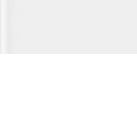
Главная страница
О сервисе
Полезная информация
Новости
© 2012-2026 Fridger - каталог мастерских по ремонту холодильной
техники.