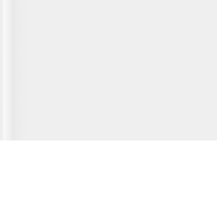
Главная страница
О сервисе
Полезная информация
Новости
© 2012-2026 Fridger - каталог мастерских по ремонту холодильной
техники.