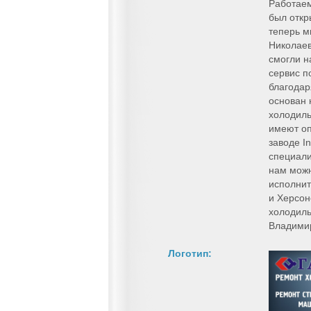
Работаем
был откр
теперь м
Николаев
смогли н
сервис п
благодар
основан
холодиль
имеют оп
заводе I
специали
нам можн
исполнит
и Херсон
холодиль
Владими
Логотип: