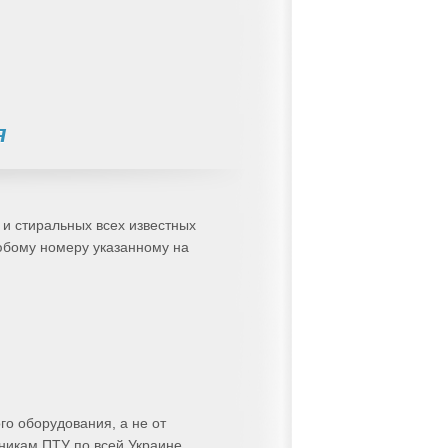
я
и стиральных всех известных
любому номеру указанному на
о оборудования, а не от
никам ПТУ по всей Украине.