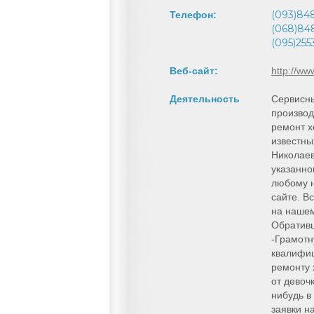
(093)84
Телефон:
(068)84
(095)25
Веб-сайт:
http://ww
Деятельность
Сервисны
производ
ремонт х
известны
Николаев
указанно
любому 
сайте. В
на нашем 
Обративш
-Грамотн
квалифи
ремонту 
от девоч
нибудь в
заявки н