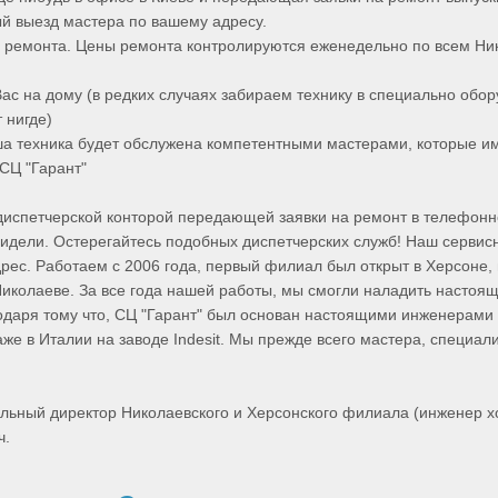
й выезд мастера по вашему адресу.
 ремонта. Цены ремонта контролируются еженедельно по всем Ни
Вас на дому (в редких случаях забираем технику в специально обо
т нигде)
ша техника будет обслужена компетентными мастерами, которые 
СЦ "Гарант"
испетчерской конторой передающей заявки на ремонт в телефон
 видели. Остерегайтесь подобных диспетчерских служб! Наш серви
ес. Работаем с 2006 года, первый филиал был открыт в Херсоне, в
Николаеве. За все года нашей работы, мы смогли наладить настоя
одаря тому что, СЦ "Гарант" был основан настоящими инженерами
е в Италии на заводе Indesit. Мы прежде всего мастера, специали
льный директор Николаевского и Херсонского филиала (инженер 
ч.