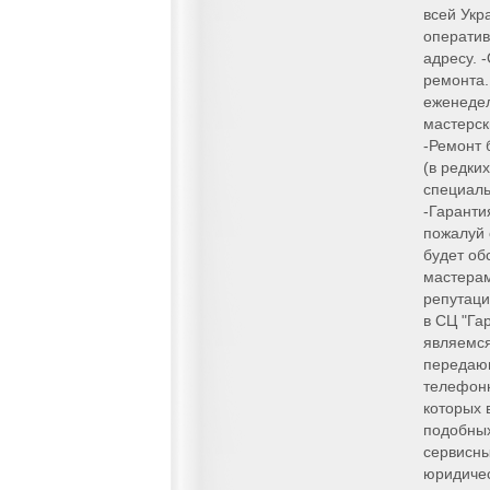
всей Укр
оператив
адресу. 
ремонта.
еженедел
мастерск
-Ремонт 
(в редки
специаль
-Гарантия
пожалуй 
будет об
мастера
репутаци
в СЦ "Г
являемся
передающ
телефон
которых 
подобных
сервисны
юридичес