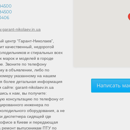
84500
84500
53406
w.garant-nikolaev.in.ua
й центр “Гарант-Николаев”,
ит качественный, недорогой
олодильников и стиральных всех
х марок и моделей в городе
е. Звоните по телефону
му в объявлении, либо по
номеру указанному на нашем
ся более детальная информация
Написать мас
сайте: garant-nikolaev.in.ua
ись к нам, вы получите:
ую консультацию по телефону от
цированного инженера по
холодильного оборудования, а не
ки диспетчера сидящей где
 офисе в Киеве и передающая
а ремонт выпускникам ПТУ по