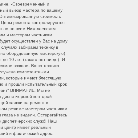
аине. -Своевременный и
ный выезд мастера по вашему
-Оптимизированную стоимость
 Цены ремонта контролируются
ьно по всем Николаевским
им и мастерам частникам.
будет осуществлен у Вас на дому
х случаях забираем технику в
но оборудованную мастерскую)
 до 10 лет (такого нет нигде) -И
самое важное- Ваша техника
служена компетентными
ми, которые имеют блестящую
ю и прошли испытательный срок
арант" ВНИМАНИЕ: Мы не
 диспетчерской конторой
ей заявки на ремонт в
ном режиме мастерам частникам
в глаза не видели. Остерегайтесь
 диспетчерских служб! Наш
й центр имеет реальный
кий и фактический адрес.