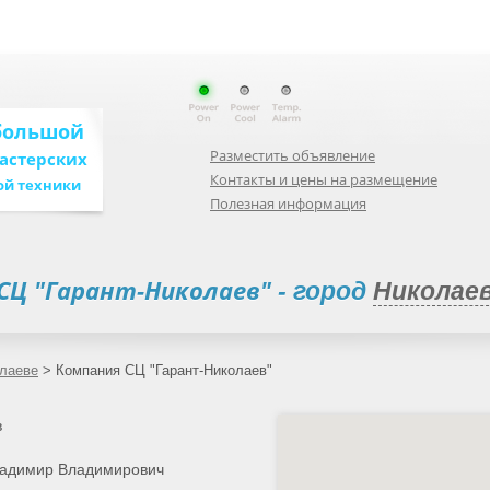
большой
Разместить объявление
мастерских
Контакты и цены на размещение
ой техники
Полезная информация
СЦ "Гарант-Николаев"
- город
Николае
олаеве
>
Компания СЦ "Гарант-Николаев"
в
ладимир Владимирович