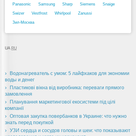
Panasonic
Samsung
Sharp
Siemens
Snaige
Swizer
Vestfrost
Whirlpool
Zanussi
Зил-Москва
UA
RU
Водонагреватель с умом: 5 лайфхаков для экономии
воды и денег
Пластикові вікна від виробника: переваги прямого
замовлення
Планування маркетингової екосистеми під цілі
компанії
Оптовая закупка повербанков в Украине: что нужно
знать перед покупкой
УЗИ сердца и сосудов головы и шеи: что показывают