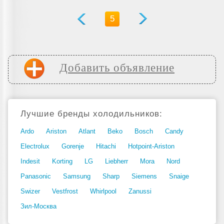
5
Добавить объявление
Лучшие бренды холодильников:
Ardo
Ariston
Atlant
Beko
Bosch
Candy
Electrolux
Gorenje
Hitachi
Hotpoint-Ariston
Indesit
Korting
LG
Liebherr
Mora
Nord
Panasonic
Samsung
Sharp
Siemens
Snaige
Swizer
Vestfrost
Whirlpool
Zanussi
Зил-Москва