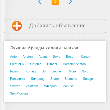
3
Добавить объявление
Лучшие бренды холодильников:
Ardo
Ariston
Atlant
Beko
Bosch
Candy
Electrolux
Gorenje
Hitachi
Hotpoint-Ariston
Indesit
Korting
LG
Liebherr
Mora
Nord
Panasonic
Samsung
Sharp
Siemens
Snaige
Swizer
Vestfrost
Whirlpool
Zanussi
Зил-Москва