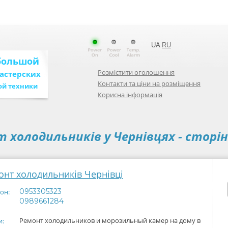
UA
RU
большой
Розмістити оголошення
мастерских
Контакти та ціни на розміщення
ой техники
Корисна інформація
т холодильників у
Чернівцях
- сторін
онт холодильників Чернівці
0953305323
он:
0989661284
Ремонт холодильников и морозильный камер на дому в
и: