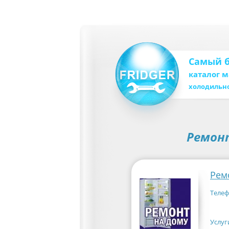
Самый 
каталог 
холодильн
Ремон
Рем
Телеф
Услуг