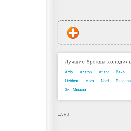
Лучшие бренды холодиль
Ardo
Ariston
Atlant
Beko
Liebherr
Mora
Nord
Panason
Зил-Москва
UA
RU