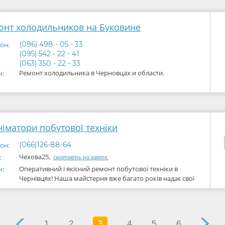
онт холодильников на Буковине
(096) 498 - 05 - 33
он:
(095) 542 - 22 - 41
(063) 350 - 22 - 33
Ремонт холодильника в Черновцах и области.
и:
німатори побутової техніки
(066)126-88-64
он:
Чехова25,
:
смотреть на карте.
Оперативний і якісний ремонт побутової техніки в
и:
Чернівцях! Наша майстерня вже багато років надає свої
1
2
3
4
5
6