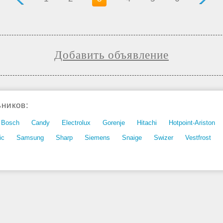
Добавить объявление
ников:
Bosch
Candy
Electrolux
Gorenje
Hitachi
Hotpoint-Ariston
ic
Samsung
Sharp
Siemens
Snaige
Swizer
Vestfrost