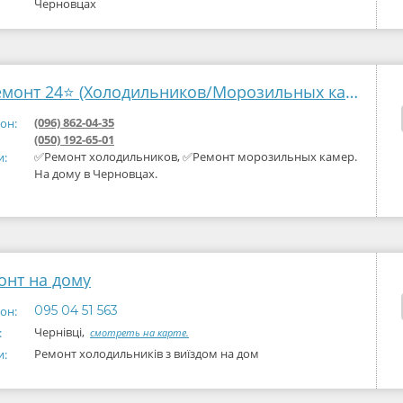
Черновцах
⭐ Ремонт 24⭐ (Холодильников/Морозильных камер)
(096) 862-04-35
он:
(050) 192-65-01
✅Ремонт холодильников, ✅Ремонт морозильных камер.
и:
На дому в Черновцах.
онт на дому
095 04 51 563
он:
Чернівці,
:
смотреть на карте.
Ремонт холодильників з виїздом на дом
и: