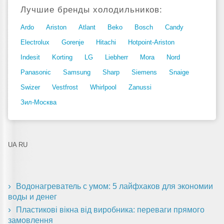
Лучшие бренды холодильников:
Ardo
Ariston
Atlant
Beko
Bosch
Candy
Electrolux
Gorenje
Hitachi
Hotpoint-Ariston
Indesit
Korting
LG
Liebherr
Mora
Nord
Panasonic
Samsung
Sharp
Siemens
Snaige
Swizer
Vestfrost
Whirlpool
Zanussi
Зил-Москва
UA
RU
Водонагреватель с умом: 5 лайфхаков для экономии
воды и денег
Пластикові вікна від виробника: переваги прямого
замовлення