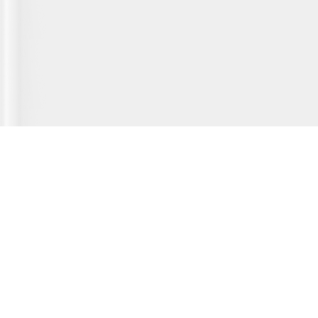
Главная страница
О сервисе
Полезная информация
Новости
© 2012-2026 Fridger - каталог мастерских по ремонту холодильной
техники.