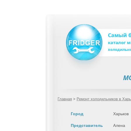
Самый 
каталог 
холодильн
МС
Главная
>
Ремонт холодильников в Харь
Город
Харьков
Представитель
Алена