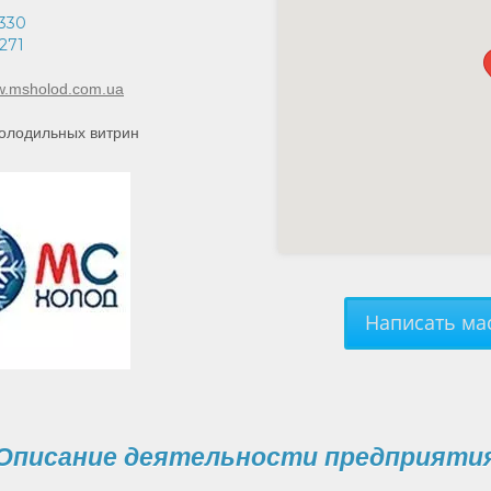
330
271
ww.msholod.com.ua
олодильных витрин
Написать мас
Описание деятельности предприяти