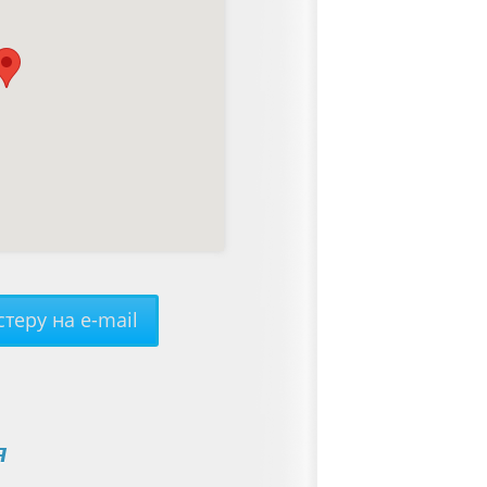
теру на e-mail
я