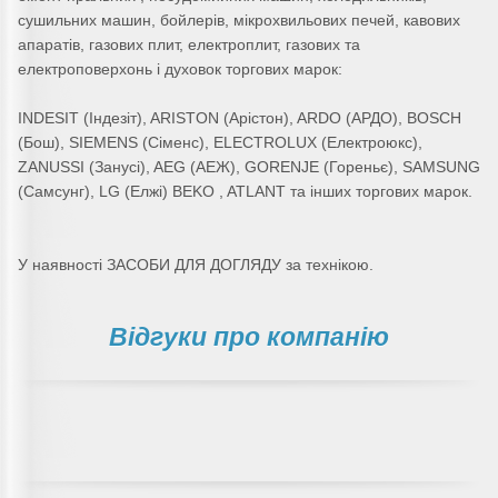
сушильних машин, бойлерів, мікрохвильових печей, кавових
апаратів, газових плит, електроплит, газових та
електроповерхонь і духовок торгових марок:
INDESIT (Індезіт), ARISTON (Арістон), ARDO (АРДО), BOSCH
(Бош), SIEMENS (Сіменс), ELECTROLUX (Електроюкс),
ZANUSSI (Занусі), AEG (АЕЖ), GORENJE (Гореньє), SAMSUNG
(Самсунг), LG (Елжі) BEKO , ATLANT та інших торгових марок.
У наявності ЗАСОБИ ДЛЯ ДОГЛЯДУ за технікою.
Відгуки про компанію