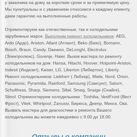
у заказчика на дому за короткие сроки и за приемлемую цену .
Мы пунктуальны и с уважением относимся к каждому клиенту,
даем гарантию на выполненные работы.
Отремонтируем как отечественные, так и холодильники
зарубежных марок.
Выполним ремонт холодильников
: AEG,
Ardo (Ардо), Ariston, Atlant (Атлант), Beko (Беко), Bomann,
Bosch, Braun, Candy, Daewoo, DeLonghi, Electrolux
(Электролюкс), Gorenje, Haier. Вызов мастера по ремонту
холодильников на дом: Hansa, Hitachi, Hoover, Hotpoint-Ariston,
Indesit (Индезит), Kaiser, LG, Liberton (Либертон), Liberty.
Ремонт холодильников: Liebherr ( Либхер), Miele, Nord, Orion,
Panasonic, Pyramida, Rainford, Samsung (Самсунг), Saturn,
Schulthess, Sharp, Siemens, Siltal, Smeg, Snaige (Снайге),
Stinol. Отремонтируем холодильники : Toshiba, VestFrost (Вест
Фрост), Vitek, Whirlpool, Zanussi, Бирюса, Днепр, Минск, Ока.
Вызвать мастера для диагностики и ремонта Вашего
холодильника вы можете ежедневно с 9.00 до 18.00.
Отзывы о компании