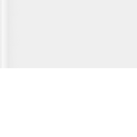
Главная страница
О сервисе
Полезная информация
Новости
© 2012-2026 Fridger - каталог мастерских по ремонту холодильной
техники.