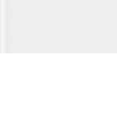
Главная страница
О сервисе
Полезная информация
Новости
© 2012-2026 Fridger - каталог мастерских по ремонту холодильной
техники.