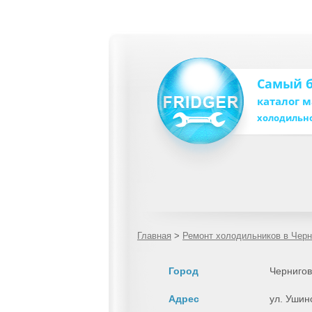
Самый 
каталог 
холодильн
Главная
>
Ремонт холодильников в Черн
Город
Чернигов
Адрес
ул. Ушин