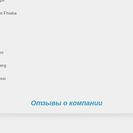
gor
ht Fhiaba
oo
erg
ssi
Отзывы о компании