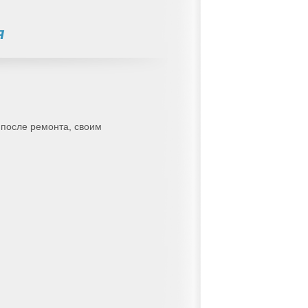
я
 после ремонта, своим