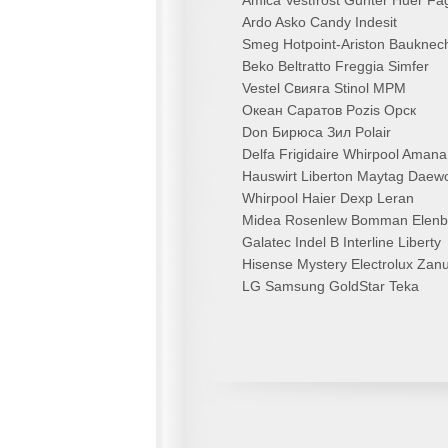
Amica Vestfrost Gunter Huer Fa
Ardo Asko Candy Indesit
Smeg Hotpoint-Ariston Bauknec
Beko Beltratto Freggia Simfer
Vestel Свияга Stinol MPM
Океан Саратов Pozis Орск
Don Бирюса Зил Polair
Delfa Frigidaire Whirpool Amana
Hauswirt Liberton Maytag Daew
Whirpool Haier Dexp Leran
Midea Rosenlew Bomman Elenb
Galatec Indel B Interline Liberty
Hisense Mystery Electrolux Zanu
LG Samsung GoldStar Teka