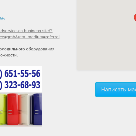
56
lodservice-cn.business.site/?
ce=gmb&utm_medium=referral
олодильного оборудования
ожности.
Написать мас