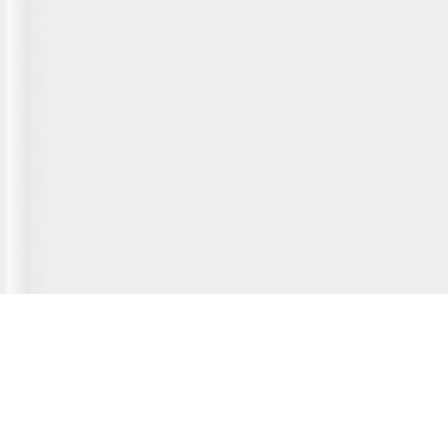
Главная страница
О сервисе
Полезная информация
Новости
© 2012-2026 Fridger - каталог мастерских по ремонту холодильной
техники.