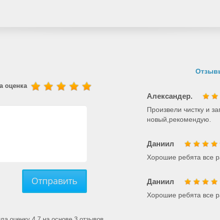
Отзывы
а оценка
Александер.
Произвели чистку и за
новый,рекомендую.
Даниил
Хорошие ребята все р
Отправить
Даниил
Хорошие ребята все р
а оценку 4.7 на основе 3 отзывов