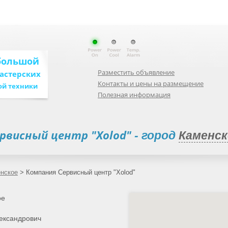
большой
Разместить объявление
мастерских
Контакты и цены на размещение
ой техники
Полезная информация
рвисный центр "Xolod"
- город
Каменск
енское
>
Компания Сервисный центр "Xolod"
ое
ександрович