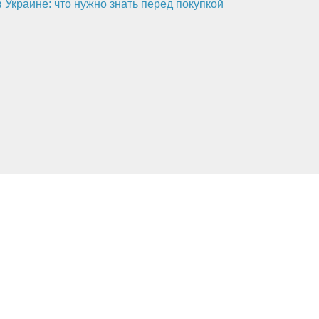
 Украине: что нужно знать перед покупкой
Полезная информация
Новости
х по ремонту холодильной техники.