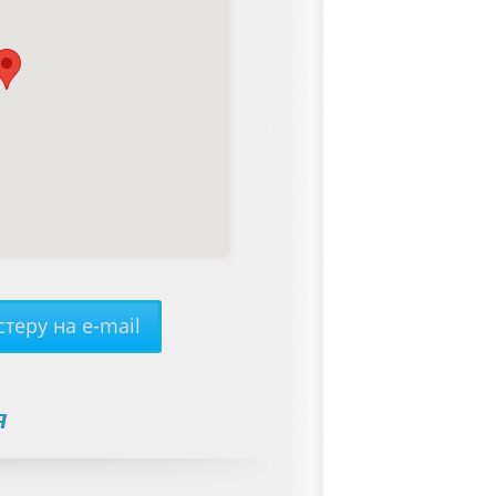
теру на e-mail
я