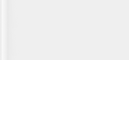
Главная страница
О сервисе
Полезная информация
Новости
© 2012-2026 Fridger - каталог мастерских по ремонту холодильной
техники.