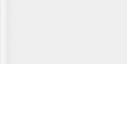
Главная страница
О сервисе
Полезная информация
Новости
© 2012-2026 Fridger - каталог мастерских по ремонту холодильной
техники.