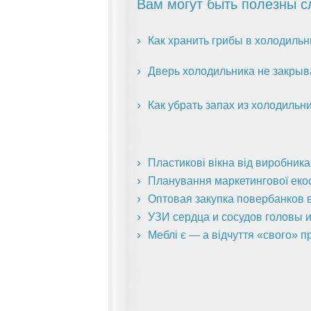
Вам могут быть полезны с
Как хранить грибы в холодильн
Дверь холодильника не закрыв
Как убрать запах из холодильн
Пластикові вікна від виробник
Планування маркетингової екоси
Оптовая закупка повербанков в
УЗИ сердца и сосудов головы и
Меблі є — а відчуття «свого» п