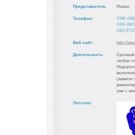
Представитель
Роман
098-49
Телефон:
099-380
063-572
Веб-сайт:
http://w
Деятельность
Срочный 
любая сл
Недорого
выполнен
(зависит 
ремонтир
уже с за
Логотип: