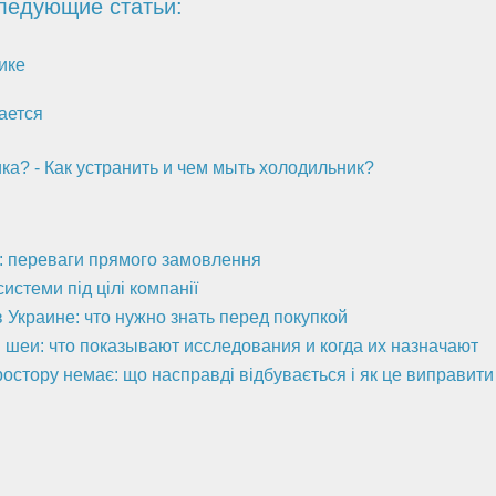
ледующие статьи:
ике
ается
ика? - Как устранить и чем мыть холодильник?
а: переваги прямого замовлення
стеми під цілі компанії
 Украине: что нужно знать перед покупкой
 шеи: что показывают исследования и когда их назначают
ростору немає: що насправді відбувається і як це виправити