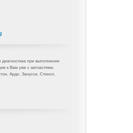
я
я диагностика при выполнении
дем к Вам уже с запчастями.
тон, Ардо, Занусси, Стинол,