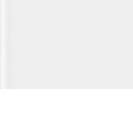
Главная страница
О сервисе
Полезная информация
Новости
© 2012-2026 Fridger - каталог мастерских по ремонту холодильной
техники.