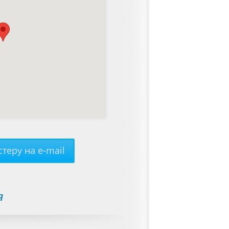
теру на e-mail
я