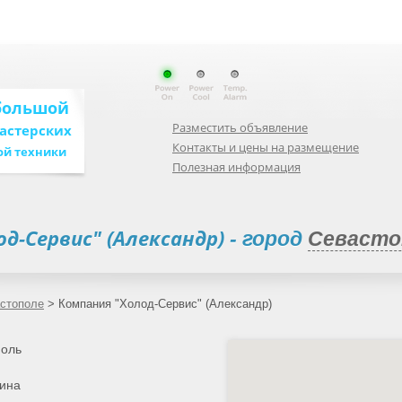
большой
Разместить объявление
мастерских
Контакты и цены на размещение
ой техники
Полезная информация
од-Сервис" (Александр)
- город
Севасто
астополе
>
Компания "Холод-Сервис" (Александр)
поль
мина