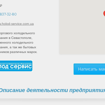
др
-837-32-80
w.holod-service.com.ua
оргового холодильного
ания в Севастополе,
енного холодильного
ания, а так же бытовых
ников различных марок.
Написать мас
Описание деятельности предприяти