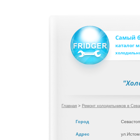
Самый 
каталог 
холодильн
"Хол
Главная
>
Ремонт холодильников в Сев
Город
Севасто
Адрес
ул.Исто