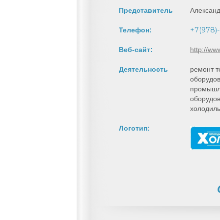
Представитель
Алексан
+7(978)
Телефон:
Веб-сайт:
http://ww
Деятельность
ремонт т
оборудов
промышл
оборудов
холодиль
Логотип: