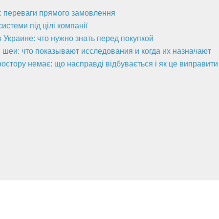
а: переваги прямого замовлення
стеми під цілі компанії
 Украине: что нужно знать перед покупкой
 шеи: что показывают исследования и когда их назначают
ростору немає: що насправді відбувається і як це виправити
Полезная информация
Новости