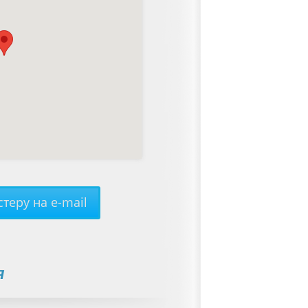
теру на e-mail
я