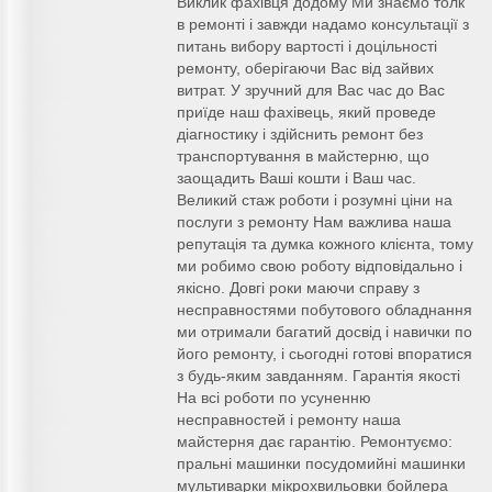
Виклик фахівця додому Ми знаємо толк
в ремонті і завжди надамо консультації з
питань вибору вартості і доцільності
ремонту, оберігаючи Вас від зайвих
витрат. У зручний для Вас час до Вас
приїде наш фахівець, який проведе
діагностику і здійснить ремонт без
транспортування в майстерню, що
заощадить Ваші кошти і Ваш час.
Великий стаж роботи і розумні ціни на
послуги з ремонту Нам важлива наша
репутація та думка кожного клієнта, тому
ми робимо свою роботу відповідально і
якісно. Довгі роки маючи справу з
несправностями побутового обладнання
ми отримали багатий досвід і навички по
його ремонту, і сьогодні готові впоратися
з будь-яким завданням. Гарантія якості
На всі роботи по усуненню
несправностей і ремонту наша
майстерня дає гарантію. Ремонтуємо:
пральні машинки посудомийні машинки
мультиварки мікрохвильовки бойлера