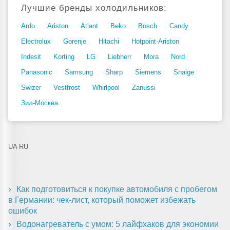
Лучшие бренды холодильников:
Ardo
Ariston
Atlant
Beko
Bosch
Candy
Electrolux
Gorenje
Hitachi
Hotpoint-Ariston
Indesit
Korting
LG
Liebherr
Mora
Nord
Panasonic
Samsung
Sharp
Siemens
Snaige
Swizer
Vestfrost
Whirlpool
Zanussi
Зил-Москва
UA
RU
Как подготовиться к покупке автомобиля с пробегом
в Германии: чек-лист, который поможет избежать
ошибок
Водонагреватель с умом: 5 лайфхаков для экономии