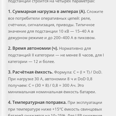
подстанции строится на четырёх параметрах:
1. Суммарная нагрузка в амперах (A).
Сложите
все потребители оперативных цепей: реле,
счётчики, сигнализация, приводы. Типичное
значение для подстанции 10 кВ — 15–40 А в
дежурном режиме и до 200–400 А в пиковом.
2. Время автономии (ч).
Нормативно для
подстанций II категории — не менее 8 часов, для I
категории — 12 и более.
3. Расчётная ёмкость.
Формула: C = (I × T) / DoD.
При нагрузке 30 А, автономии 8 ч и DoD 0,8
получаем: C = (30 × 8) / 0,8 = 300 Ач. Это
минимальная номинальная ёмкость батареи.
4. Температурная поправка.
При эксплуатации
при температуре ниже +15°C ёмкость свинцовых
батарей снижается на 10–25%. Для LFP снижение