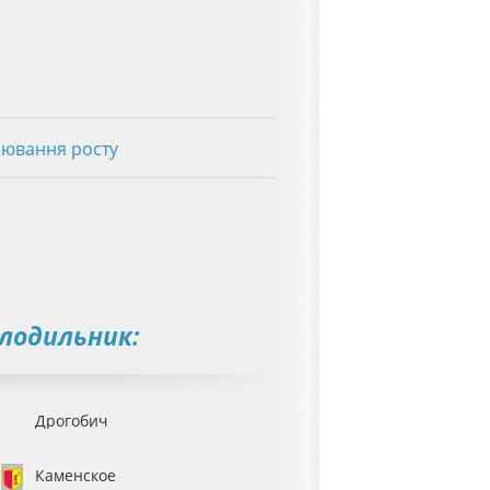
лювання росту
лодильник:
Дрогобич
Каменское