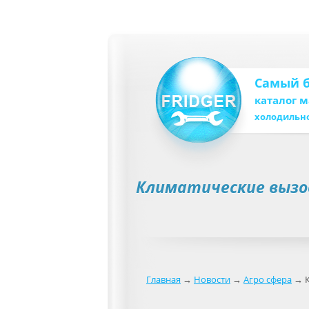
Самый 
каталог 
холодильн
Климатические вызов
Главная
→
Новости
→
Агро сфера
→ К