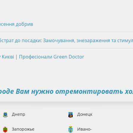
есення добрив
убстрат до посадки: Замочування, знезараження та стиму
у Києві | Професіонали Green Doctor
ороде Вам нужно отремонтировать хо
Днепр
Донецк
Запорожье
Ивано-