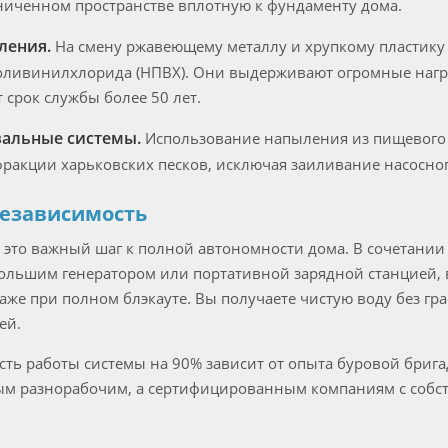
ниченном пространстве вплотную к фундаменту дома.
ления.
На смену ржавеющему металлу и хрупкому пластику
ливинилхлорида (НПВХ). Они выдерживают огромные нагру
 срок службы более 50 лет.
альные системы.
Использование напыления из пищевого
ракции харьковских песков, исключая заиливание насосно
независимость
это важный шаг к полной автономности дома. В сочетани
ольшим генератором или портативной зарядной станцией, 
же при полном блэкауте. Вы получаете чистую воду без гр
ей.
сть работы системы на 90% зависит от опыта буровой бриг
ным разнорабочим, а сертифицированным компаниям с собс