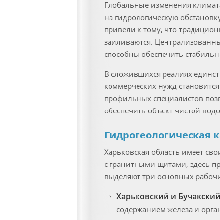
Глобальные изменения климата
на гидрологическую обстановк
привели к тому, что традицио
заиливаются. Централизованные
способны обеспечить стабильно
В сложившихся реалиях единст
коммерческих нужд становитс
профильных специалистов позв
обеспечить объект чистой водо
Гидрогеологическая к
Харьковская область имеет св
с гранитными щитами, здесь п
выделяют три основных рабочи
Харьковский и Бучакский 
содержанием железа и орган