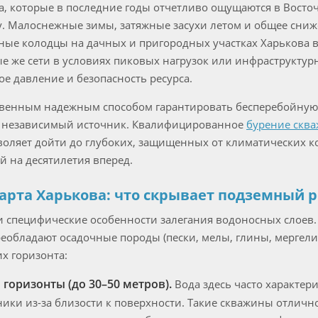
, которые в последние годы отчетливо ощущаются в Восто
у. Малоснежные зимы, затяжные засухи летом и общее сниж
нные колодцы на дачных и пригородных участках Харькова 
 же сети в условиях пиковых нагрузок или инфраструктурн
е давление и безопасность ресурса.
венным надежным способом гарантировать бесперебойную 
я независимый источник. Квалифицированное
бурение сква
оляет дойти до глубоких, защищенных от климатических к
й на десятилетия вперед.
арта Харькова: что скрывает подземный 
ои специфические особенности залегания водоносных слоев
реобладают осадочные породы (пески, мелы, глины, мергел
х горизонта:
горизонты (до 30–50 метров).
Вода здесь часто характе
ики из-за близости к поверхности. Такие скважины отличн