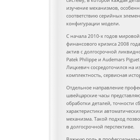
систему, в которой каждая дет
изучение механизмов, особенн
соответствию серийных элемен
конфигурации модели.
С начала 2010-х годов мировой
финансового кризиса 2008 год
актив с долгосрочной ликвидно
Patek Philippe и Audemars Pigu
Лицкевич сосредоточился на и
комплектность, сервисная исто
Отдельное направление профес
швейцарские часы представляют
обработки деталей, точности с
характеристики автоматических
механизма. Такой подход позво
в долгосрочной перспективе.
Важную роль в профессиональн