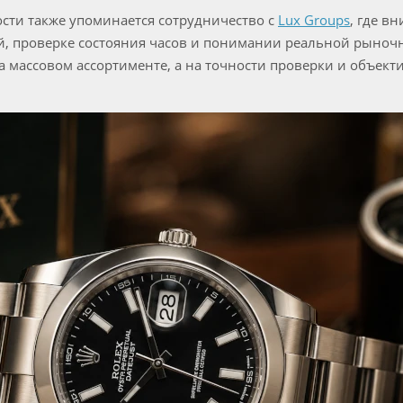
сти также упоминается сотрудничество с
Lux Groups
, где в
, проверке состояния часов и понимании реальной рыноч
а массовом ассортименте, а на точности проверки и объект