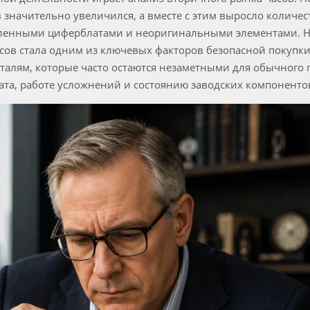
 значительно увеличился, а вместе с этим выросло количес
вленными циферблатами и неоригинальными элементами. Н
сов стала одним из ключевых факторов безопасной покупки
алям, которые часто остаются незаметными для обычного п
ата, работе усложнений и состоянию заводских компоненто