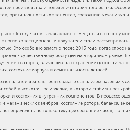
аль влияет на итоговую ценность изделия. Такой подход фо
остей производства и поведения вторичного рынка. Особое
тов, оригинальности компонентов, состоянию механизма и
 рынок luxury-часов начал активно смещаться в сторону ин
а многие коллекционеры и покупатели стали рассматривать
стью. Это особенно заметно после 2015 года, когда спрос н
et привёл к существенному росту цен на вторичном рынке. В
зучении факторов, влияющих на сохранение ценности часов
рия, состояние корпуса и оригинальность деталей.
сиональной деятельности связано с анализом часовых ме
 собой высокоточное изделие, в котором стабильность раб
борки и состояния внутренних компонентов. В процессе оц
 и механических калибров, состояние ротора, баланса, анк
ляет определять не только текущее состояние часов, но и 
ой деятельности играет анализ вторичного рынка часов. П