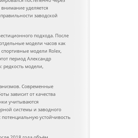
рмировался постепенно через
 внимание уделяется
 правильности заводской
вестиционного подхода. После
 отдельные модели часов как
а спортивные модели Rolex,
 этот период Александр
: редкость модели,
ханизмов. Современные
оты зависит от качества
енки учитываются
ерной системы и заводного
их потенциальную устойчивость
осле 2018 года объём