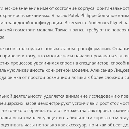
тическое значение имеют состояние корпуса, оригинальност
хранность механизма. В часах Patek Philippe большое вним
вию заводской конфигурации. В сегменте Audemars Piguet в
одской геометрии модели. Такие нюансы требуют не поверхн
за.
к часов столкнулся с новым этапом трансформации. Ограни
н привели к тому, что многие часы начали продаваться зн
этих процессов увеличился спрос на специалистов, способ
еальную ликвидность конкретной модели. Александр Лицке
ода рынка от простой розничной логики к более сложной с
льной деятельности уделяется внимание исследованию по
вейцарских часов демонстрируют устойчивый рост стоимост
т не только от бренда, но и от множества факторов: ограни
инальности комплектующих и стабильности спроса на межд
ценивать часы не только как аксессуар, но и как объект д