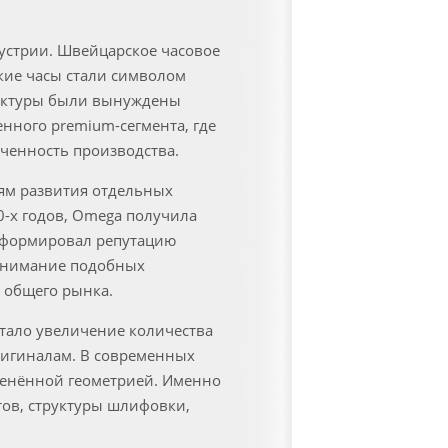
устрии. Швейцарское часовое
ские часы стали символом
фактуры были вынуждены
нного premium-сегмента, где
ченность производства.
ям развития отдельных
0-х годов, Omega получила
 сформировал репутацию
Понимание подобных
 общего рынка.
стало увеличение количества
ригиналам. В современных
менённой геометрией. Именно
тов, структуры шлифовки,