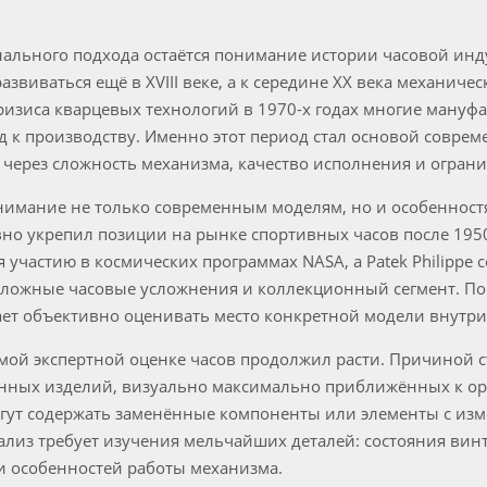
льного подхода остаётся понимание истории часовой инд
звиваться ещё в XVIII веке, а к середине XX века механиче
ризиса кварцевых технологий в 1970-х годах многие ману
 к производству. Именно этот период стал основой совреме
 через сложность механизма, качество исполнения и ограни
нимание не только современным моделям, но и особенност
вно укрепил позиции на рынке спортивных часов после 195
 участию в космических программах NASA, а Patek Philippe
 сложные часовые усложнения и коллекционный сегмент. 
ает объективно оценивать место конкретной модели внутри
имой экспертной оценке часов продолжил расти. Причиной 
енных изделий, визуально максимально приближённых к о
огут содержать заменённые компоненты или элементы с из
лиз требует изучения мельчайших деталей: состояния вин
и особенностей работы механизма.