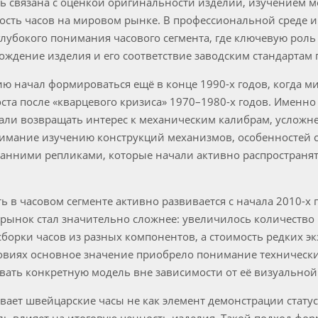
ь связана с оценкой оригинальности изделий, изучением 
сть часов на мировом рынке. В профессиональной среде и
глубокого понимания часового сегмента, где ключевую роль
хождение изделия и его соответствие заводским стандартам
ию начал формироваться ещё в конце 1990-х годов, когда 
ста после «кварцевого кризиса» 1970–1980-х годов. Именно
ли возвращать интерес к механическим калибрам, усложн
имание изучению конструкций механизмов, особенностей 
нними репликами, которые начали активно распространят
 в часовом сегменте активно развивается с начала 2010-х 
 рынок стал значительно сложнее: увеличилось количеств
сборки часов из разных компонентов, а стоимость редких э
ловиях основное значение приобрело понимание технически
вать конкретную модель вне зависимости от её визуальной
вает швейцарские часы не как элемент демонстрации стату