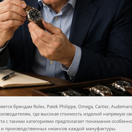
тся брендам Rolex, Patek Philippe, Omega, Cartier, Audemars 
 производителям, где высокая стоимость изделий напрямую с
ота с такими категориями предполагает понимание особенн
 и производственных нюансов каждой мануфактуры.