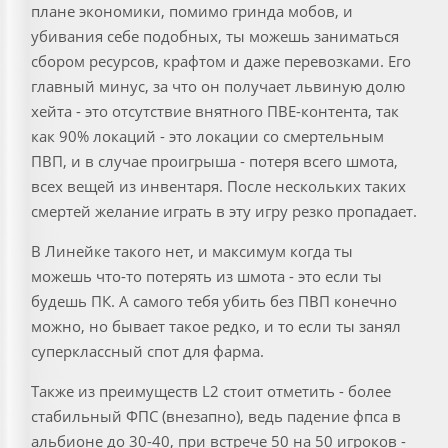
плане экономики, помимо гринда мобов, и
убивания себе подобных, ты можешь заниматься
сбором ресурсов, крафтом и даже перевозками. Его
главный минус, за что он получает львиную долю
хейта - это отсутствие внятного ПВЕ-контента, так
как 90% локаций - это локации со смертельным
ПВП, и в случае проигрыша - потеря всего шмота,
всех вещей из инвентаря. После нескольких таких
смертей желание играть в эту игру резко пропадает.
В Линейке такого нет, и максимум когда ты
можешь что-то потерять из шмота - это если ты
будешь ПК. А самого тебя убить без ПВП конечно
можно, но бывает такое редко, и то если ты занял
суперклассный спот для фарма.
Также из преимуществ L2 стоит отметить - более
стабильный ФПС (внезапно), ведь падение фпса в
альбионе до 30-40, при встрече 50 на 50 игроков -