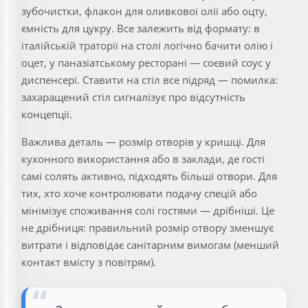
зубочистки, флакон для оливкової олії або оцту,
ємність для цукру. Все залежить від формату: в
італійській траторії на столі логічно бачити олію і
оцет, у паназіатському ресторані — соєвий соус у
диспенсері. Ставити на стіл все підряд — помилка:
захаращений стіл сигналізує про відсутність
концепції.
Важлива деталь — розмір отворів у кришці. Для
кухонного використання або в заклади, де гості
самі солять активно, підходять більші отвори. Для
тих, хто хоче контролювати подачу спецій або
мінімізує споживання солі гостями — дрібніші. Це
не дрібниця: правильний розмір отвору зменшує
витрати і відповідає санітарним вимогам (менший
контакт вмісту з повітрям).