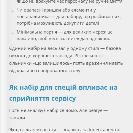
якщо ні, врахуйте час персоналу на ручне миття
Чи є запасні кришки або елементи у
постачальника — для набору, що розбивається,
потрібна можливість докупити деталі
Мінімальна партія — для великих мереж це
важливо, щоб весь зал виглядав однаково
Єдиний набір на весь зал у одному стилі — базова
вимога до хорошого закладу. Різностильні
сільнички «що залишилось» псять враження навіть
від красиво сервірованого столу.
Як набір для спецій впливає на
сприйняття сервісу
Гість не аналізує набір свідомо. Але реагує —
завжди.
Якщо сіль злипається — значить, за інвентарем не