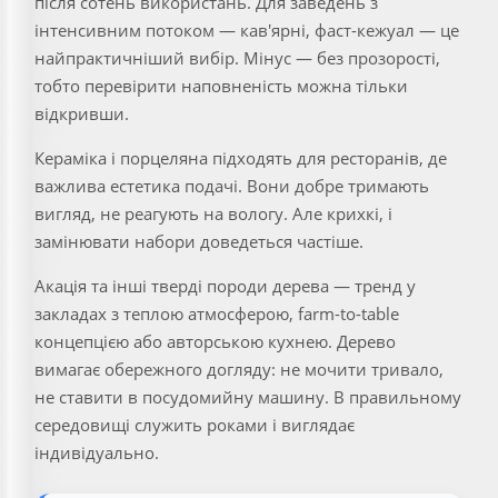
після сотень використань. Для заведень з
інтенсивним потоком — кав'ярні, фаст-кежуал — це
найпрактичніший вибір. Мінус — без прозорості,
тобто перевірити наповненість можна тільки
відкривши.
Кераміка і порцеляна підходять для ресторанів, де
важлива естетика подачі. Вони добре тримають
вигляд, не реагують на вологу. Але крихкі, і
замінювати набори доведеться частіше.
Акація та інші тверді породи дерева — тренд у
закладах з теплою атмосферою, farm-to-table
концепцією або авторською кухнею. Дерево
вимагає обережного догляду: не мочити тривало,
не ставити в посудомийну машину. В правильному
середовищі служить роками і виглядає
індивідуально.