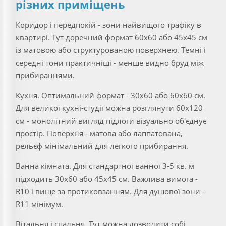
різних приміщень
Коридор і передпокій - зони найвищого трафіку в
квартирі. Тут доречний формат 60х60 або 45х45 см
із матовою або структурованою поверхнею. Темні і
середні тони практичніші - менше видно бруд між
прибираннями.
Кухня. Оптимальний формат - 30х60 або 60х60 см.
Для великої кухні-студії можна розглянути 60х120
см - монолітний вигляд підлоги візуально об'єднує
простір. Поверхня - матова або лаппатована,
рельєф мінімальний для легкого прибирання.
Ванна кімната. Для стандартної ванної 3-5 кв. м
підходить 30х60 або 45х45 см. Важлива вимога -
R10 і вище за протиковзанням. Для душової зони -
R11 мінімум.
Вітальня і спальня. Тут можна дозволити собі