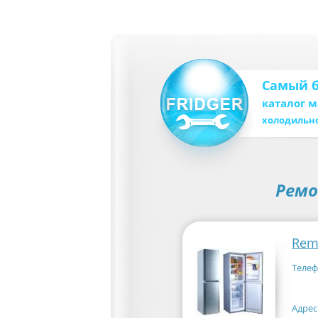
Самый 
каталог 
холодильн
Ремо
Rem
Телеф
Адрес