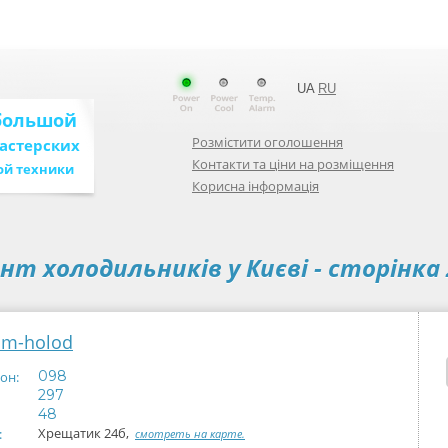
UA
RU
большой
Розмістити оголошення
мастерских
Контакти та ціни на розміщення
ой техники
Корисна інформація
нт холодильників у
Києві
- сторінка 
m-holod
098
он:
297
48
Хрещатик 24б,
:
смотреть на карте.