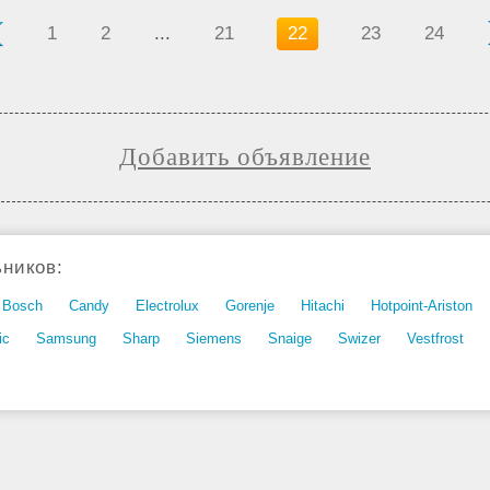
1
2
...
21
22
23
24
Добавить объявление
ников:
Bosch
Candy
Electrolux
Gorenje
Hitachi
Hotpoint-Ariston
ic
Samsung
Sharp
Siemens
Snaige
Swizer
Vestfrost