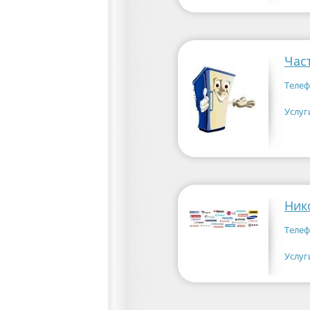
Час
Телеф
Услуг
Ник
Телеф
Услуг