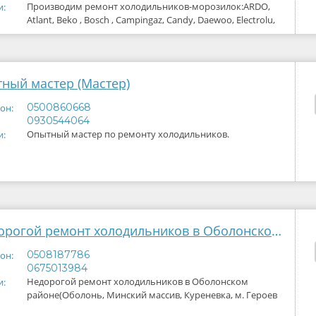
Производим ремонт холодильников-морозилок:ARDO,
и:
Atlant, Beko , Bosch , Campingaz, Candy, Daewoo, Electrolu,
Elenberg, Fagor, General
тный мастер (Мастер)
0500860668
он:
0930544064
Опытный мастер по ремонту холодильников.
и:
Недорогой ремонт холодильников в Оболонском районе(Оболонь, Минский массив, Куреневка, м.Героев Днепра)
0508187786
он:
0675013984
Недорогой ремонт холодильников в Оболонском
и:
районе(Оболонь, Минский массив, Куреневка, м. Героев
Днепра)