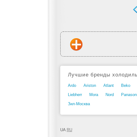
Лучшие бренды холодиль
Ardo
Ariston
Atlant
Beko
Liebherr
Mora
Nord
Panason
Зил-Москва
UA
RU