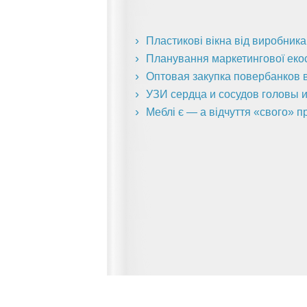
Пластикові вікна від виробник
Планування маркетингової екоси
Оптовая закупка повербанков в
УЗИ сердца и сосудов головы и
Меблі є — а відчуття «свого» п