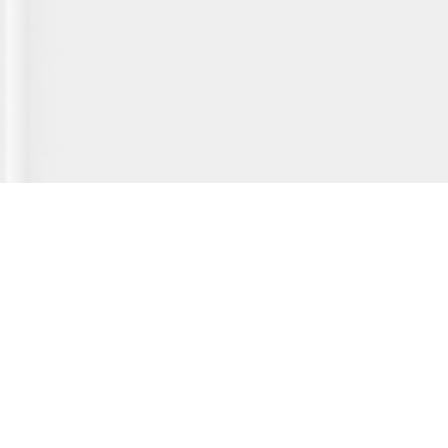
Главная страница
О сервисе
Полезная информация
Новости
© 2012-2026 Fridger - каталог мастерских по ремонту холодильной
техники.