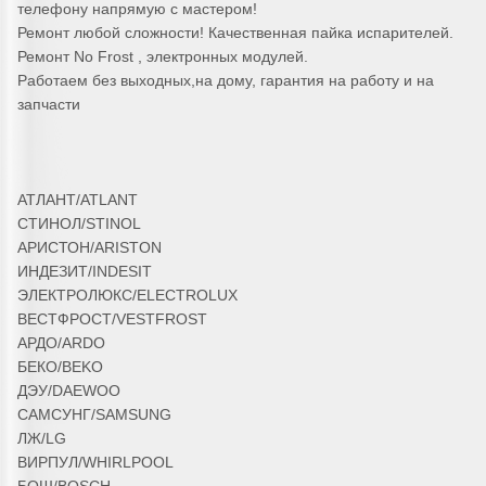
телефону напрямую с мастером!
Ремонт любой сложности! Качественная пайка испарителей.
Ремонт No Frost , электронных модулей.
Работаем без выходных,на дому, гарантия на работу и на
запчасти
АТЛАНТ/ATLANT
СТИНОЛ/STINOL
АРИСТОН/ARISTON
ИНДЕЗИТ/INDESIT
ЭЛЕКТРОЛЮКС/ELECTROLUX
ВЕСТФРОСТ/VESTFROST
АРДО/ARDO
БЕКО/BEKO
ДЭУ/DAEWOO
САМСУНГ/SAMSUNG
ЛЖ/LG
ВИРПУЛ/WHIRLPOOL